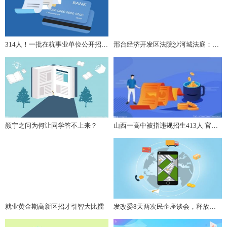
314人！一批在杭事业单位公开招聘，符合条件抓紧报名
邢台经济开发区法院沙河城法庭：十天审结 为抢救争分夺秒
颜宁之问为何让同学答不上来？
山西一高中被指违规招生413人 官方回应：已形成处理意见
就业黄金期高新区招才引智大比擂
发改委8天两次民企座谈会，释放了什么信号？