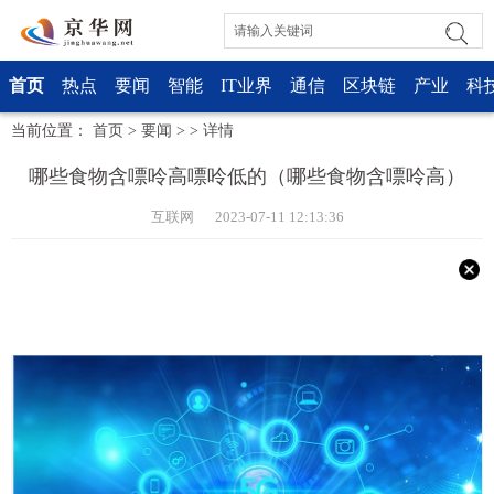
首页
热点
要闻
智能
IT业界
通信
区块链
产业
科
当前位置：
首页
>
要闻
> >
详情
哪些食物含嘌呤高嘌呤低的（哪些食物含嘌呤高）
互联网 2023-07-11 12:13:36