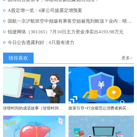
A股定增一览：4家公司披露定增预案
国航一京沪航班空中颠簸有乘客空姐被甩到舱顶？业内：晴空颠簸无法预测，系好安全带
锐捷网络（301165）7月10日主力资金净卖出4193.98万元
今日公告透露利好：6只股有潜力
猜你喜欢
更多>
珍惜时间的成语故事（珍惜时间的成语）
政策引导+行业规范让消费者购买二手车更放心