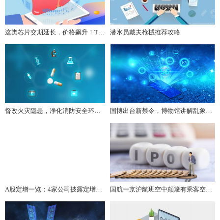
这类芯片交期延长，价格飙升！TI/ST等最新现货行情
潜水员戴夫枪械推荐攻略
督改火灾隐患，净化消防安全环境，北京消防开展文博单位安全大检查
国博出台新禁令，博物馆讲解乱象如何治理？
A股定增一览：4家公司披露定增预案
国航一京沪航班空中颠簸有乘客空姐被甩到舱顶？业内：晴空颠簸无法预测，系好安全带