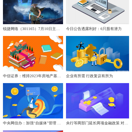
锐捷网络（301165）7月10日主力资金净卖出4193.98万元
今日公告透露利好：6只股有潜力
中信证券：维持2023年房地产基本面两头高中间低的判断，理性看待2023年三季度继续下探的楼市基本面
企业有所需 行政复议有所为
中央网信办：加强“自媒体”管理 严防假冒仿冒行为
央行等两部门延长两项金融政策 对房企提供持续稳定支持