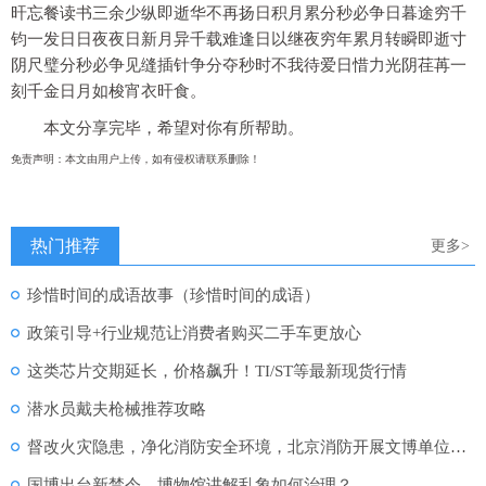
旰忘餐读书三余少纵即逝华不再扬日积月累分秒必争日暮途穷千
钧一发日日夜夜日新月异千载难逢日以继夜穷年累月转瞬即逝寸
阴尺璧分秒必争见缝插针争分夺秒时不我待爱日惜力光阴荏苒一
刻千金日月如梭宵衣旰食。
本文分享完毕，希望对你有所帮助。
免责声明：本文由用户上传，如有侵权请联系删除！
热门推荐
更多>
珍惜时间的成语故事（珍惜时间的成语）
政策引导+行业规范让消费者购买二手车更放心
这类芯片交期延长，价格飙升！TI/ST等最新现货行情
潜水员戴夫枪械推荐攻略
督改火灾隐患，净化消防安全环境，北京消防开展文博单位安全大检查
国博出台新禁令，博物馆讲解乱象如何治理？