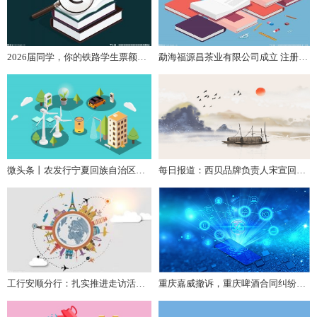
2026届同学，你的铁路学生票额度+2！|今头条
勐海福源昌茶业有限公司成立 注册资本10万人民币 热点评
微头条丨农发行宁夏回族自治区分行被罚111.5万元：违反金融统计管理相关规定
每日报道：西贝品牌负责人宋宣回应贾国龙：10年受恩于西贝，永远是西贝人
工行安顺分行：扎实推进走访活动 精准服务实体经济
重庆嘉威撤诉，重庆啤酒合同纠纷案终结 最新消息