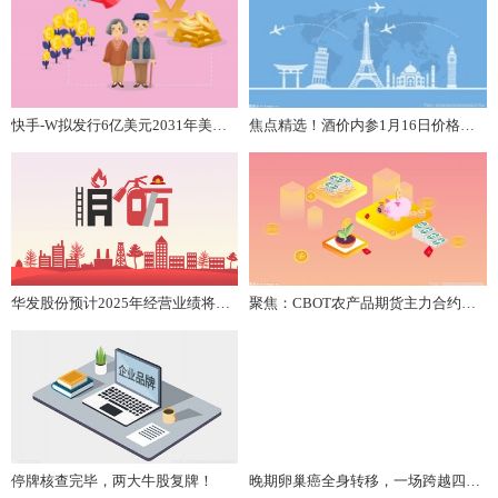
快手-W拟发行6亿美元2031年美元票据、9亿美元2036年美元票据及35亿元的人民币票据
焦点精选！酒价内参1月16日价格发布 精品茅台下跌4元
华发股份预计2025年经营业绩将出现亏损|前沿热点
聚焦：CBOT农产品期货主力合约收盘多数下跌，大豆期货涨0.96%
停牌核查完毕，两大牛股复牌！
晚期卵巢癌全身转移，一场跨越四季的生命守卫战！ 最新