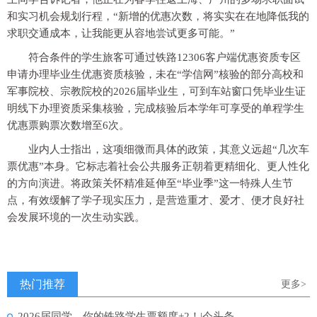
和实习机会规划行程，“新增的优惠次数，将实实在在地降低我的
求职交通成本，让我能更从容地尝试更多可能。”
符合条件的学生旅客可通过铁路12306客户端优惠资质专区
申请办理毕业生优惠资质核验，未在“学信网”核验的部分高校和
军事院校、宗教院校的2026届毕业生，可到车站窗口凭毕业生证
明线下办理资质采集核验，完成核验后本学年可享受的单程学生
优惠票购票次数增至6次。
业内人士指出，这项细微而具体的政策，其意义远超“几次车
票优惠”本身。它标志着社会公共服务正朝着更精细化、更人性化
的方向演进。将政策关怀精准延伸至“毕业季”这一特殊人生节
点，有效缓解了学子现实压力，是营造重才、爱才、便才良好社
会发展环境的一次生动实践。
热门推荐
更多>
2026届同学，你的铁路学生票额度+2！|今头条