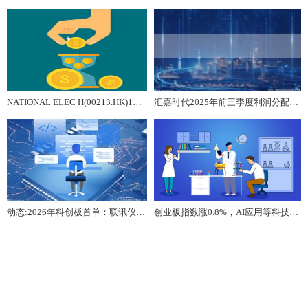
NATIONAL ELEC H(00213.HK)1月14日耗资1万港元回购3万股
汇嘉时代2025年前三季度利润分配方案：拟10派1元 今亮点
动态:2026年科创板首单：联讯仪器IPO过会
创业板指数涨0.8%，AI应用等科技成长扩散方向受关注，创业板ETF易方达（159915）成交活跃