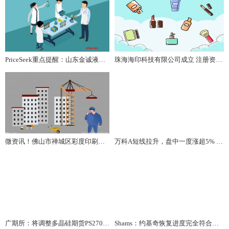
PriceSeek重点提醒：山东金诚液化气报价上调|每日速看
珠海海印科技有限公司成立 注册资本50万人民币 焦点关注
微资讯！佛山市禅城区彩度印刷包装商行（个体工商户）成立 注册资本5万人民币
万科A短线拉升，盘中一度涨超5% 报资讯
广期所：将调整多晶硅期货PS2701、碳酸锂期货LC2701合约交易手续费
Shams：约基奇恢复进度完全符合预期 有望在1月下旬复出