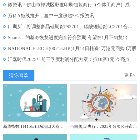
微资讯！佛山市禅城区彩度印刷包装商行（个体工商户）成立 注册资本5万人民币
万科A短线拉升，盘中一度涨超5% 报资讯
广期所：将调整多晶硅期货PS2701、碳酸锂期货LC2701合约交易手续费
Shams：约基奇恢复进度完全符合预期 有望在1月下旬复出
NATIONAL ELEC H(00213.HK)1月14日耗资1万港元回购3万股
汇嘉时代2025年前三季度利润分配方案：拟10派1元 今亮点
猜你喜欢
更多>
新华指数|1月15日山东港口大商中心钢坯、热轧C料价格平稳
当前焦点!央行：2025年各项公开市场操作累计净投放6万亿元，买断式回购净投放3.8万亿元