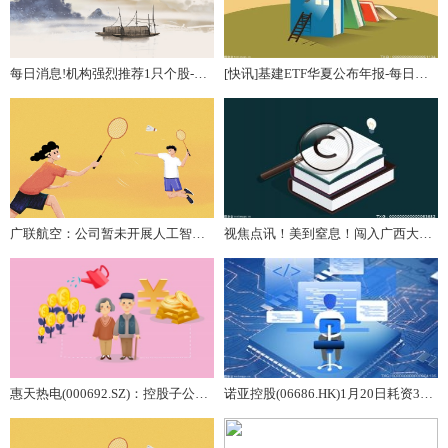
每日消息!机构强烈推荐1只个股-更新中
[快讯]基建ETF华夏公布年报-每日关注
广联航空：公司暂未开展人工智能相关技术的开发业务
视焦点讯！美到窒息！闯入广西大瑶山的“冰雪奇缘”现场，每一帧都是壁纸！
惠天热电(000692.SZ)：控股子公司接受沈东热电热源调峰热量回补
诺亚控股(06686.HK)1月20日耗资31.6万美元回购14万股-热门