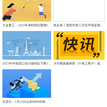
大金重工：2025年净利同比预增122%~153% 在海外海上风电市场交付项目数量和金额均实现快速增长
热头条丨​贵阳市第三片区环境监测站“点对点”帮扶 助推企业自行监测规范化
2025年中国进口动力煤同比下降11.57%-动态
大竹顺富建材部（个体工商户）成立 注册资本6万人民币-观速讯
生意社：1月21日山东DMF价格持稳运行