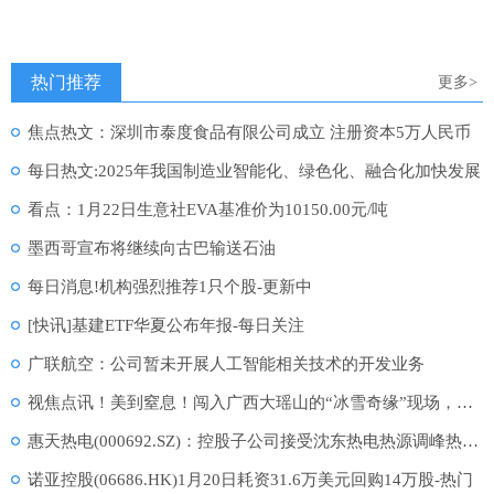
热门推荐
更多>
焦点热文：深圳市泰度食品有限公司成立 注册资本5万人民币
每日热文:2025年我国制造业智能化、绿色化、融合化加快发展
看点：1月22日生意社EVA基准价为10150.00元/吨
墨西哥宣布将继续向古巴输送石油
每日消息!机构强烈推荐1只个股-更新中
[快讯]基建ETF华夏公布年报-每日关注
广联航空：公司暂未开展人工智能相关技术的开发业务
视焦点讯！美到窒息！闯入广西大瑶山的“冰雪奇缘”现场，每一帧都是壁纸！
惠天热电(000692.SZ)：控股子公司接受沈东热电热源调峰热量回补
诺亚控股(06686.HK)1月20日耗资31.6万美元回购14万股-热门